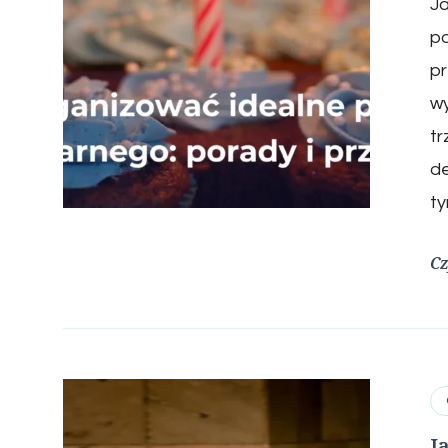
Ja
po
pr
wy
tr
de
ty
Cz
J