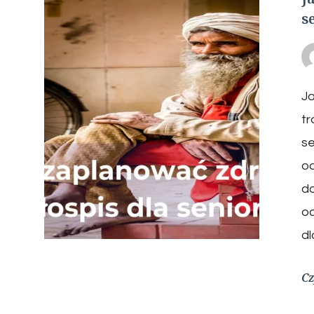
s
Ja
tr
se
od
do
od
d
Cz