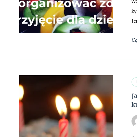
w
ży
ta
Cz
J
k