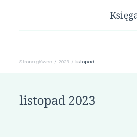
Księg
Strona główna
2023
listopad
/
/
listopad 2023