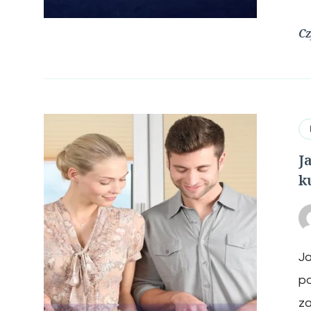
Cz
J
k
Ja
p
za