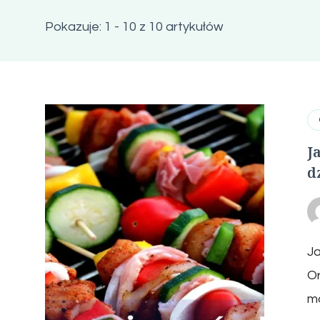
Pokazuje: 1 - 10 z 10 artykułów
J
d
Ja
Or
mo