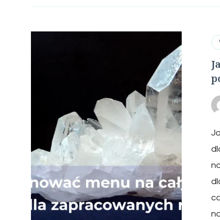
J
p
Ja
d
n
d
ca
n