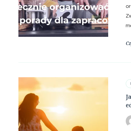
or
Zw
ma
Cz
J
e